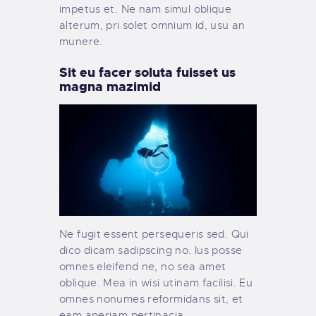
impetus et. Ne nam simul oblique
alterum, pri solet omnium id, usu an
munere.
Sit eu facer soluta fuisset us
magna mazimid
Ne fugit essent persequeris sed. Qui
dico dicam sadipscing no. Ius posse
omnes eleifend ne, no sea amet
oblique. Mea in wisi utinam facilisi. Eu
omnes nonumes reformidans sit, et
eam aperiam pertinacia.