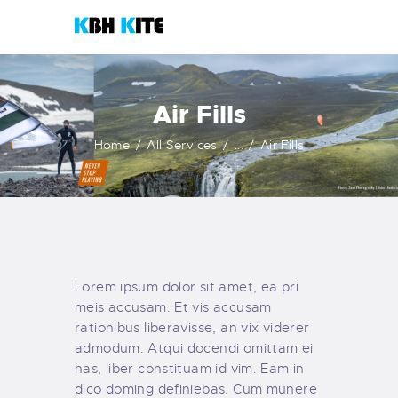
KBH KITE
Life is better when you surf
Air Fills
HOME
Home
All Services
...
Air Fills
COURSES
CONTACTS
KITESHOP
Lorem ipsum dolor sit amet, ea pri
meis accusam. Et vis accusam
rationibus liberavisse, an vix viderer
admodum. Atqui docendi omittam ei
has, liber constituam id vim. Eam in
dico doming definiebas. Cum munere