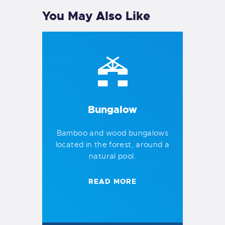
You May Also Like
Bungalow
Bamboo and wood bungalows
located in the forest, around a
natural pool.
READ MORE