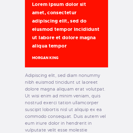
Lorem ipsum dolor sit
amet, consectetur
adipiscing elit, sed do
eiusmod tempor incididunt
ut labore et dolore magna
aliqua tempor
MORGAN KING
Adipiscing elit, sed diam nonummy
nibh euismod tincidunt ut laoreet
dolore magna aliquam erat volutpat.
Ut wisi enim ad minim veniam, quis
nostrud exerci tation ullamcorper
suscipit lobortis nisl ut aliquip ex ea
commodo consequat. Duis autem vel
eum iriure dolor in hendrerit in
vulputate velit esse molestie