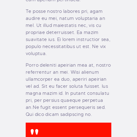
Te posse nostro labores pri, agam
audire eu mei, natum voluptaria an
mel. Ut illud maiestatis nec, vis cu
propriae deterruisset. Ea mazim
suavitate ius. Ei lorem instructior sea,
populo necessitatibus ut est. Ne vix
voluptua.
Porro deleniti apeirian mea at, nostro
referrentur an mei. Wisi alienum
ullamcorper ea duo, aperiri apeirian
vel ad. Sit eu facer soluta fuisset. Ius
magna mazim id. In putant consulatu
pri, per persius quaeque perpetua
an.Ne fugit essent persequeris sed.
Qui dico dicam sadipscing no.