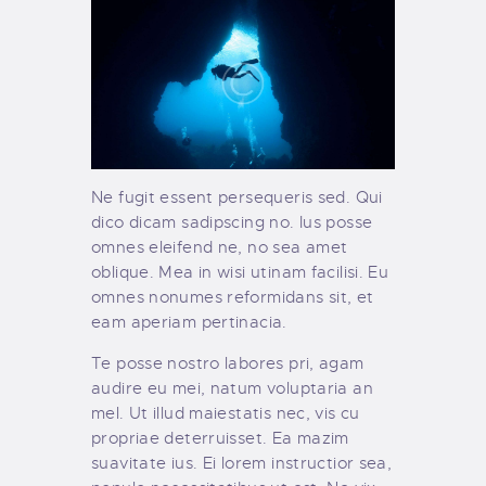
Ne fugit essent persequeris sed. Qui
dico dicam sadipscing no. Ius posse
omnes eleifend ne, no sea amet
oblique. Mea in wisi utinam facilisi. Eu
omnes nonumes reformidans sit, et
eam aperiam pertinacia.
Te posse nostro labores pri, agam
audire eu mei, natum voluptaria an
mel. Ut illud maiestatis nec, vis cu
propriae deterruisset. Ea mazim
suavitate ius. Ei lorem instructior sea,