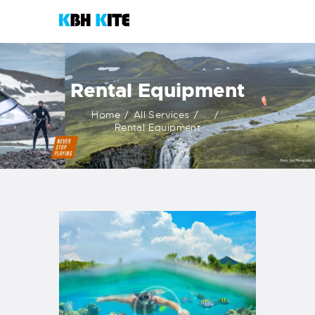
KBH KITE
Life is better when you surf
Rental Equipment
HOME
Home
All Services
...
COURSES
Rental Equipment
CONTACTS
KITESHOP