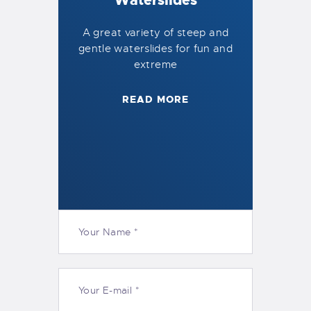
Waterslides
A great variety of steep and
gentle waterslides for fun and
extreme
READ MORE
Leave a comment