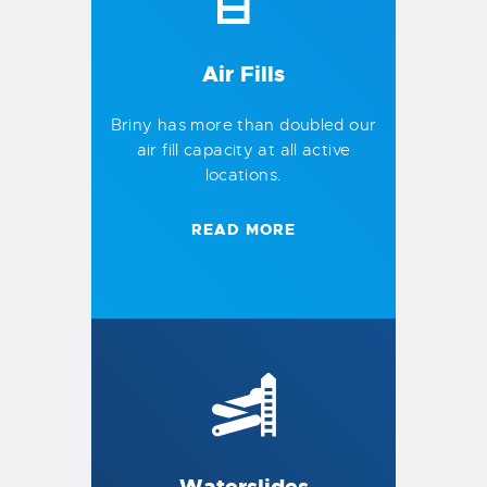
Air Fills
Briny has more than doubled our
air fill capacity at all active
locations.
READ MORE